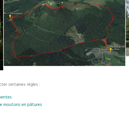
cter certaines règles :
 pentes
x de moutons en pâtures