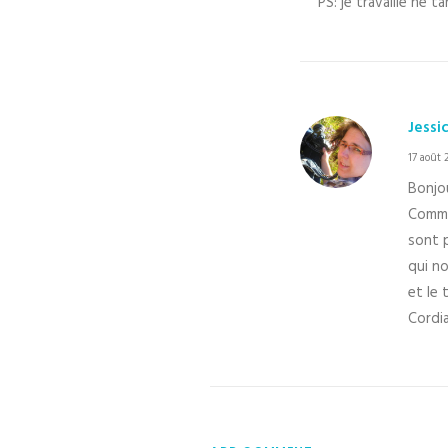
PS: je travaille ne 
Jessi
17 août 
Bonjou
Comme 
sont p
qui n
et le
Cordi