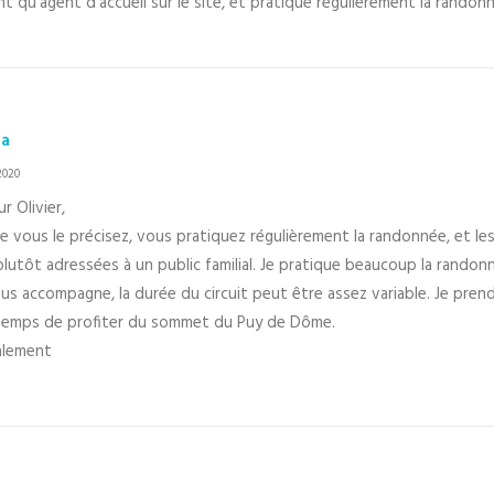
tant qu’agent d’accueil sur le site, et pratique régulièrement la rando
ca
2020
r Olivier,
vous le précisez, vous pratiquez régulièrement la randonnée, et les
lutôt adressées à un public familial. Je pratique beaucoup la randon
ous accompagne, la durée du circuit peut être assez variable. Je pr
 temps de profiter du sommet du Puy de Dôme.
alement