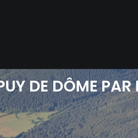
PUY
DE
DÔME
PAR