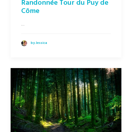
Randonnée Tour du Puy de
Côme
…
by Jessica