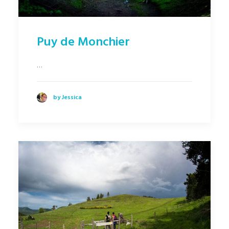
Puy de Monchier
…
by Jessica