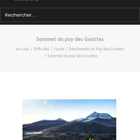
Sommet du puy des Gouttes
Accueil
Difficulté
Facile
Randonnée du Puy des Gouttes
Sommet du puy des Gouttes