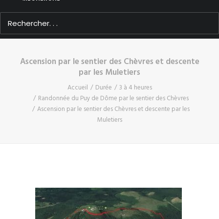
Ascension par le sentier des Chèvres et descente
par les Muletiers
Accueil
Durée
3 à 4 heures
Randonnée du Puy de Dôme par le sentier des Chèvres
Ascension par le sentier des Chèvres et descente par les
Muletiers