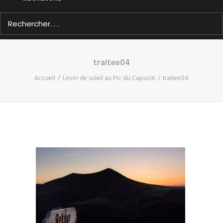
traitee04
Accueil
Lever de soleil au Pic du Capucin
traitee04